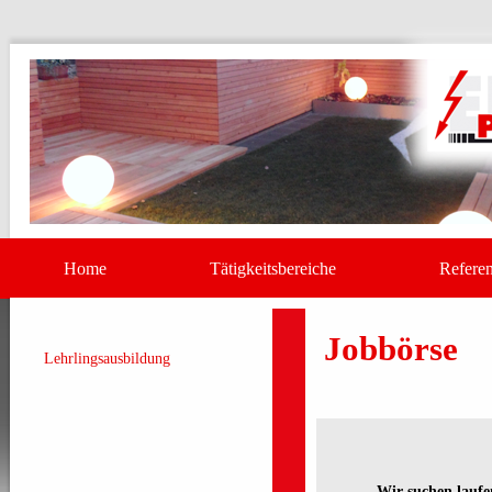
Home
Tätigkeitsbereiche
Referen
Jobbörse
Lehrlingsausbildung
Wir suchen laufe