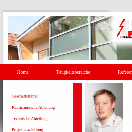
Home
Tätigkeitsbereiche
Referen
Geschäftsführer
Kaufmännische Abteilung
Technische Abteilung
Projektabwicklung