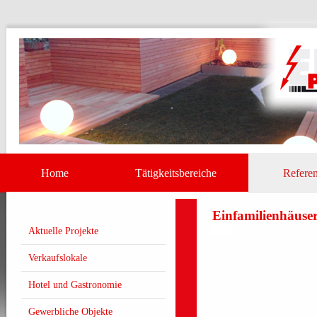
Home
Tätigkeitsbereiche
Referen
Einfamilienhäuse
Aktuelle Projekte
Verkaufslokale
Hotel und Gastronomie
Gewerbliche Objekte