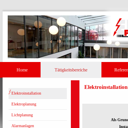
Home
Tätigkeitsbereiche
Referen
Elektroinstallation
Elektroinstallation
Elektroplanung
Lichtplanung
Als Grund
Alarmanlagen
Inst