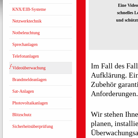
Eine Vid
KNX/EIB-Systeme
schnelles
L
und schütz
Netzwerktechnik
Notbeleuchtung
Sprechanlagen
Telefonanlagen
Im Fall des Fal
Videoüberwachung
Aufklärung. Ei
Brandmeldeanlagen
Zubehör garanti
Sat-Anlagen
Anforderungen.
Photovoltaikanlagen
Wir stehen Ihne
Blitzschutz
planen, install
Sicherheitsüberprüfung
Überwachungsa