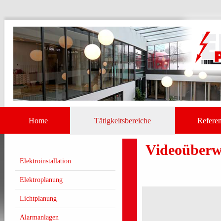
Home
Tätigkeitsbereiche
Referen
Videoüber
Elektroinstallation
Elektroplanung
Lichtplanung
Alarmanlagen