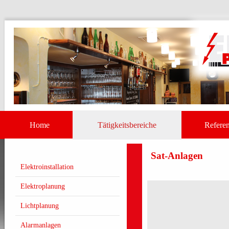
Home
Tätigkeitsbereiche
Referen
Sat-Anlagen
Elektroinstallation
Elektroplanung
Lichtplanung
Alarmanlagen